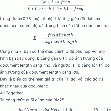
(
+
1
)
∗
\frac{(k + 1) * freq}{k * (
k
f
re
q
∗
(
1.0
−
+
∗
)
+
k
b
b
L
f
re
q
trong đó b=0.75 (mặc định), L là tỉ lệ giữa độ dài của
document so với độ dài trung bình của tất cả documents.
f
i
e
l
d
L
e
n
g
t
h
L = \frac{fieldLength}{a
=
L
a
vg
F
i
e
l
d
L
e
n
g
t
h
Cũng như k, bạn có thể điều chỉnh b để phù hợp với mô
hình bạn xây dựng. b càng gần 0 thì độ ảnh hưởng của
document length càng nhỏ, và ngược lại, b càng lớn thì độ
ảnh hưởng của document length càng lớn.
Đây là biểu đồ thể hiện giá trị của TF đối với các độ dài
khác nhau của document:
All Together
Ta công thức cuối cùng của BM25
−
+
0.5
(
+
1
)
\log{(1 + \frac{docCount -
d
oc
C
o
u
n
t
d
oc
F
re
q
k