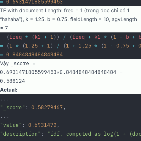
=
 0.6931471805599453
TF with document Length: freq = 1 (trong doc chỉ có 1
“hahaha”), k = 1.25, b = 0.75, fieldLength = 10, agvLength
= 7
  (
freq
 *
 (
k1
 +
 1
)) 
/
 (
freq
 +
 k1
 *
 (
1
 -
 b
 +
 
=
 (
1
 *
 (
1.25
 +
 1
) 
/
 (
1
 +
 1.25
 *
 (
1
 -
 0.75
 +
 
=
 0.8484848484848484
Vậy
_score =
0.6931471805599453*0.8484848484848484 =
0.588124
Actual:
...
"_score"
: 
0.58279467
,
...
"value"
: 
0.6931472
,
"description"
: 
"idf, computed as log(1 + (do