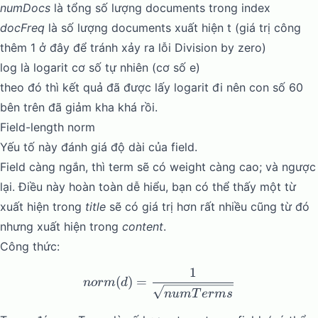
numDocs
là tổng số lượng documents trong index
docFreq
là số lượng documents xuất hiện t (giá trị công
thêm 1 ở đây để tránh xảy ra lỗi
Division by zero
)
log là logarit cơ số tự nhiên (cơ số e)
theo đó thì kết quả đã được lấy logarit đi nên con số 60
bên trên đã giảm kha khá rồi.
Field-length norm
Yếu tố này đánh giá độ dài của field.
Field càng ngắn, thì term sẽ có weight càng cao; và ngược
lại. Điều này hoàn toàn dễ hiểu, bạn có thể thấy một từ
xuất hiện trong
title
sẽ có giá trị hơn rất nhiều cũng từ đó
nhưng xuất hiện trong
content
.
Công thức:
1
norm(d) = \frac{1}{\sqr
(
)
=
n
or
m
d
n
u
m
T
er
m
s