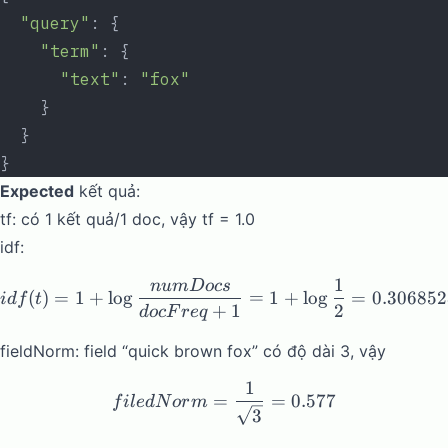
  "query"
: {
    "term"
: {
      "text"
: 
"fox"
    }
  }
}
Expected
kết quả:
tf: có 1 kết quả/1 doc, vậy tf = 1.0
idf:
1
n
u
m
Docs
idf(t) = 1 + \log{\frac{
(
)
=
1
+
l
o
g
=
1
+
l
o
g
=
0.306852
i
df
t
+
1
2
d
oc
F
re
q
fieldNorm: field “quick brown fox” có độ dài 3, vậy
1
filedNorm = \frac{1}{\sqr
=
=
0.577
f
i
l
e
d
N
or
m
3