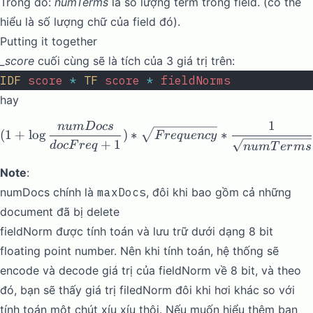
Trong đó:
numTerms
là số lượng term trong field. (có thể
hiểu là số lượng chữ của field đó).
Putting it together
_score
cuối cùng sẽ là tích của 3 giá trị trên:
IDF
 score
 *
 TF
 score
 *
 fieldNorms
hay
1
n
u
m
Docs
(1 + \log{\frac{numDocs}
(
1
+
l
o
g
)
∗
∗
F
re
q
u
e
n
cy
+
1
d
oc
F
re
q
n
u
m
T
er
m
s
Note
:
numDocs chính là
maxDocs
, đôi khi bao gồm cả những
document đã bị delete
fieldNorm được tính toán và lưu trữ dưới dạng 8 bit
floating point number. Nên khi tính toán, hệ thống sẽ
encode và decode giá trị của fieldNorm về 8 bit, và theo
đó, bạn sẽ thấy giá trị filedNorm đôi khi hơi khác so với
tính toán một chút xíu xíu thôi. Nếu muốn hiểu thêm bạn