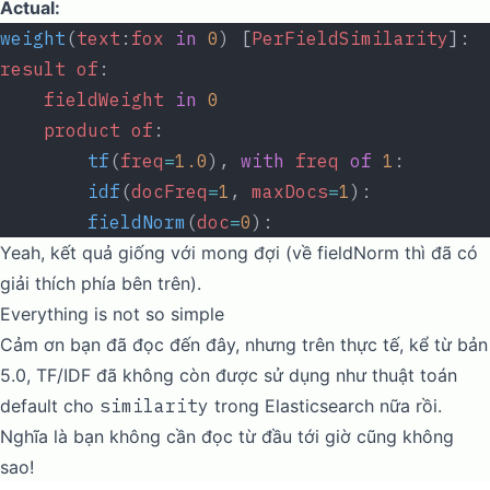
Actual:
weight
(
text
:
fox
 in
 0
) [
PerFieldSimilarity
]: 
result
 of
:
    fieldWeight
 in
 0
                        
    product
 of
:
        tf
(
freq
=
1.0
), 
with
 freq
 of
 1
:       
        idf
(
docFreq
=
1
, 
maxDocs
=
1
):          
        fieldNorm
(
doc
=
0
):                   
Yeah, kết quả giống với mong đợi (về fieldNorm thì đã có
giải thích phía bên trên).
Everything is not so simple
Cảm ơn bạn đã đọc đến đây, nhưng trên thực tế, kể từ bản
5.0, TF/IDF đã không còn được sử dụng như thuật toán
default cho
similarity
trong Elasticsearch nữa rồi.
Nghĩa là bạn không cần đọc từ đầu tới giờ cũng không
sao!