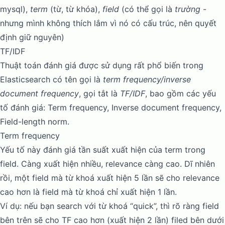
mysql),
term
(từ, từ khóa),
field
(có thể gọi là
trường
-
nhưng mình không thích lắm vì nó có cấu trúc, nên quyết
định giữ nguyên)
TF/IDF
Thuật toán đánh giá được sử dụng rất phổ biến trong
Elasticsearch có tên gọi là
term frequency/inverse
document frequency
, gọi tắt là
TF/IDF
, bao gồm các yếu
tố đánh giá:
Term frequency
,
Inverse document frequency
,
Field-length norm
.
Term frequency
Yếu tố này đánh giá tần suất xuất hiện của term trong
field. Càng xuất hiện nhiều, relevance càng cao. Dĩ nhiên
rồi, một field mà từ khoá xuất hiện 5 lần sẽ cho relevance
cao hơn là field mà từ khoá chỉ xuất hiện 1 lần.
Ví dụ: nếu bạn search với từ khoá “quick”, thì rõ ràng field
bên trên sẽ cho TF cao hơn (xuất hiện 2 lần) filed bên dưới