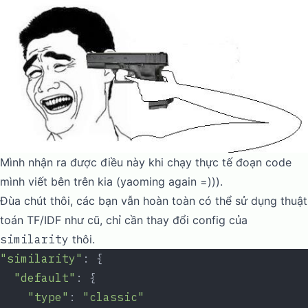
Mình nhận ra được điều này khi chạy thực tế đoạn code
mình viết bên trên kia (yaoming again =))).
Đùa chút thôi, các bạn vẫn hoàn toàn có thể sử dụng thuật
toán TF/IDF như cũ, chỉ cần thay đổi config của
similarity
thôi.
"similarity"
: {
  "default"
: {
    "type"
: 
"classic"