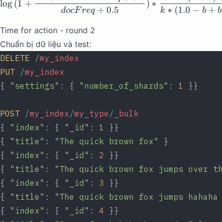
l
o
g
(
1
+
)
∗
+
0.5
∗
(
1.0
−
+
d
oc
F
re
q
k
b
b
Time for action - round 2
Chuẩn bị dữ liệu và test:
DELETE
 /
my_index
PUT
 /
my_index
{ 
"settings"
: { 
"number_of_shards"
: 
1
 }}
POST
 /
my_index
/
my_type
/
_bulk
{ 
"index"
: { 
"_id"
: 
1
 }}
{ 
"title"
: 
"The quick brown fox"
 }
{ 
"index"
: { 
"_id"
: 
2
 }}
{ 
"title"
: 
"The quick brown fox jumps over t
{ 
"index"
: { 
"_id"
: 
3
 }}
{ 
"title"
: 
"The quick brown fox jumps hahaha
{ 
"index"
: { 
"_id"
: 
4
 }}