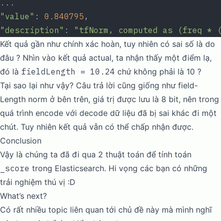
...
"value"
: 
0.840795
,
"description"
: 
"tfNorm, computed as (freq * 
Kết quả gần như chính xác hoàn, tuy nhiên có sai số là do
đâu ? Nhìn vào kết quả actual, ta nhận thấy một điểm lạ,
đó là
fieldLength = 10.24
chứ không phải là 10 ?
Tại sao lại như vậy? Câu trả lời cũng giống như field-
Length norm ở bên trên, giá trị được lưu là 8 bit, nên trong
quá trình encode với decode dữ liệu đã bị sai khác đi một
chút. Tuy nhiên kết quả vẫn có thể chấp nhận được.
Conclusion
Vậy là chúng ta đã đi qua 2 thuật toán để tính toán
_score
trong Elasticsearch. Hi vọng các bạn có những
trải nghiệm thú vị :D
What’s next?
Có rất nhiều topic liên quan tới chủ đề này mà mình nghĩ