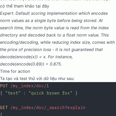
có thể tham khảo
tại đây
Expert: Default scoring implementation which encodes
norm values as a single byte before being stored. At
search time, the norm byte value is read from the index
directory and decoded back to a float norm value. This
encoding/decoding, while reducing index size, comes with
the price of precision loss - it is not guaranteed that
decode(encode(x)) = x. For instance,
decode(encode(0.89)) = 0.875.
Time for action
Ta tạo và test thử với dữ liệu như sau:
PUT
 /
my_index
/
doc
/
1
{ 
"text"
 : 
"quick brown fox"
 }
GET
 /
my_index
/
doc
/
_search
?
explain
{