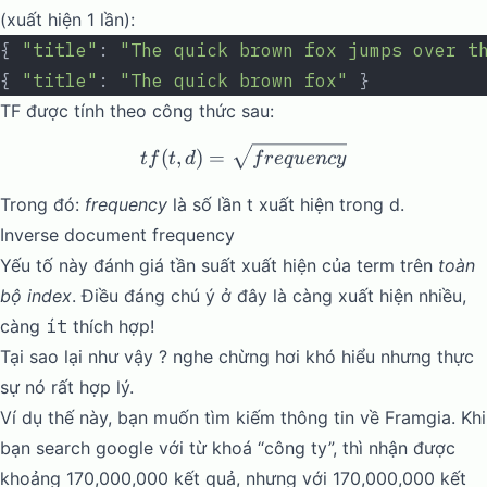
(xuất hiện 1 lần):
{ 
"title"
: 
"The quick brown fox jumps over t
{ 
"title"
: 
"The quick brown fox"
 }
TF được tính theo công thức sau:
tf(t, d) = \sqrt{frequency}
(
,
)
=
t
f
t
d
f
re
q
u
e
n
cy
Trong đó:
frequency
là số lần t xuất hiện trong d.
Inverse document frequency
Yếu tố này đánh giá tần suất xuất hiện của term trên
toàn
bộ index
. Điều đáng chú ý ở đây là càng xuất hiện nhiều,
càng
ít
thích hợp!
Tại sao lại như vậy ? nghe chừng hơi khó hiểu nhưng thực
sự nó rất hợp lý.
Ví dụ thế này, bạn muốn tìm kiếm thông tin về Framgia. Khi
bạn search google với từ khoá “công ty”, thì nhận được
khoảng 170,000,000 kết quả, nhưng với 170,000,000 kết