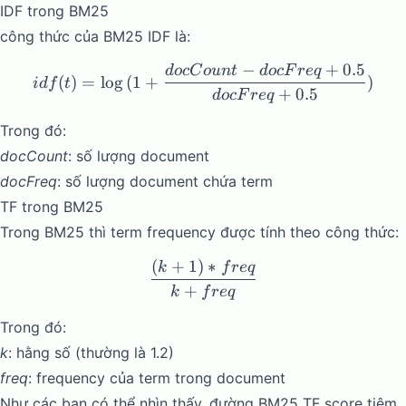
IDF trong BM25
công thức của BM25 IDF là:
−
+
0.5
d
oc
C
o
u
n
t
d
oc
F
re
q
idf(t) = \log{(1 + \frac{
(
)
=
l
o
g
(
1
+
)
i
df
t
+
0.5
d
oc
F
re
q
Trong đó:
docCount
: số lượng document
docFreq
: số lượng document chứa term
TF trong BM25
Trong BM25 thì term frequency được tính theo công thức:
(
+
1
)
∗
\frac{(k + 1) * freq}{k + f
k
f
re
q
+
k
f
re
q
Trong đó:
k
: hằng số (thường là 1.2)
freq
: frequency của term trong document
Như các bạn có thể nhìn thấy, đường BM25 TF score tiệm