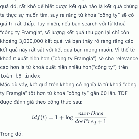
quả đó, rất khó để biết được kết quả nào là kết quả chúng
ta thực sự muốn tìm, suy ra rằng từ khoá “công ty” sẽ có
giá trị rất thấp. Tuy nhiên, nếu bạn search với từ khoá
“công ty Framgia”, số lượng kết quả thu gọn lại chỉ còn
khoảng 3,000,000 kết quả, và bạn thấy rõ ràng rằng các
kết quả này rất sát với kết quả bạn mong muốn. Vì thế từ
khoá ít xuất hiện hơn (“công ty Framgia”) sẽ cho relevance
cao hơn là từ khoá xuất hiện nhiều hơn(“công ty”) trên
toàn bộ index
.
Mặc dù vậy, kết quả trên không có nghĩa là từ khoá “công
ty Framgia” tốt hơn từ khoá “công ty” gần 60 lần. TDF
được đánh giá theo công thức sau:
n
u
m
Docs
idf(t) = 1 + \log{\frac{
(
)
=
1
+
l
o
g
i
df
t
+
1
d
oc
F
re
q
Trong đó: