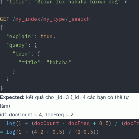
{ 
"title"
: 
"Brown fox hahaha brown dog"
 }
GET
 /
my_index
/
my_type
/
_search
{
  "explain"
: 
true
,
  "query"
: {
    "term"
: {
      "title"
: 
"hahaha"
    }
  }
}
Expected:
kết quả cho _id=3 (_id=4 các bạn có thể tự
làm)
idf: docCount = 4, docFreq = 2
  log
(
1
 +
 (
docCount
 -
 docFreq
 +
 0.5
) 
/
 (
docF
=
 log
(
1
 +
 (
4
-
2
 +
 0.5
) 
/
 (
2
+
0.5
))