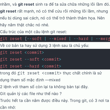
nhầm, và
git reset
sinh ra để ta sửa chữa những lỗi lầm đó.
git reset
rất mạnh, nó có thể cứu rỗi những lỗi lầm, nhưng
nếu bị dùng sai cách, nó có thể trở thành thảm họa. Nên
hãy nắm thật chắc nó nhé.
Cấu trúc của một câu lệnh git reset:
git
 reset
 [
--
soft
 |
 --
mixed
 |
 --
hard
 |
 --
mer
Về cơ bản ta hay sử dụng 3 lệnh sau là chủ yếu:
git
 reset
 <
commit
>
git
 reset
 --
soft
 <
commit
>
git
 reset
 --
hard
 <
commit
>
trong đó
git reset <commit>
thực chất chính là sử
dụng tham số mặc định —mixed
2 lệnh với tham số còn lại ta không bàn tại đây.
Git quản lý các file như thế nào ?
Trước hết ta cần nắm được điều này. Trong git, có 3 nơi ta
cần nhớ: