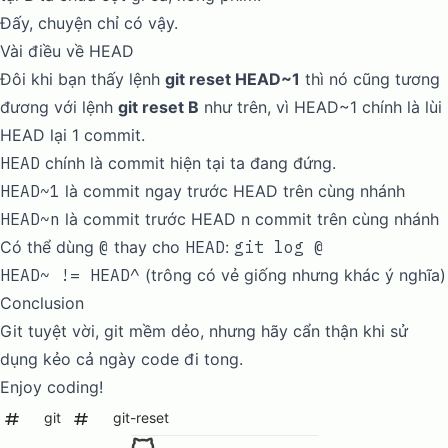
Đấy, chuyện chỉ có vậy.
Vài điều về HEAD
Đôi khi bạn thấy lệnh
git reset HEAD~1
thì nó cũng tương
đương với lệnh
git reset B
như trên, vì HEAD~1 chính là lùi
HEAD lại 1 commit.
HEAD
chính là commit hiện tại ta đang đứng.
HEAD~1
là commit ngay trước HEAD trên cùng nhánh
HEAD~n
là commit trước HEAD n commit trên cùng nhánh
Có thể dùng
@
thay cho
HEAD
:
git log @
HEAD~ != HEAD^
(trông có vẻ giống nhưng khác ý nghĩa)
Conclusion
Git tuyệt vời, git mềm dẻo, nhưng hãy cẩn thận khi sử
dụng kẻo cả ngày code đi tong.
Enjoy coding!
git
git-reset