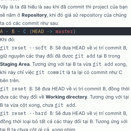
Vậy là ta đã hiểu là sau khi đã commit thì project của bạn
sẽ nằm ở
Repository
, khi đó giả sử repository của chúng
ta có các commit như sau:
A
 -
 B
 -
 C
 (
HEAD
 ->
 master
)
Khi đó:
git reset --soft B
: Sẽ đưa HEAD về vị trí commit B,
giữ nguyên các thay đổi đã được
git add
tại B trong
Staging Area
. Tương ứng với tại B ta vừa
git add
xong,
khi này chỉ việc
git commit
là ta lại có commit như C
bên trên.
git reset B
: Sẽ đưa HEAD về vị trí commit B, đồng thời
đưa các thay đổi về
Working directory
. Tương ứng với tại
B ta vừa cột xong, chưa
git add
.
git reset --hard B
: Sẽ đưa HEAD về vị trí commit B,
đồng thời loại bỏ tất cả các thay đổi tại B. Tương ứng với
tại B ta chưa cột gì cả, xong phim.